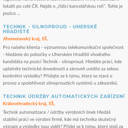
lokalit po celé ČR. Nejde o „řídicí kancelářskou roli“. Tohle je
pozice ...
TECHNIK - SILNOPROUD - UHERSKÉ
HRADIŠTĚ
Jihomoravský kraj, SŠ,
Pro našeho klienta - významnou telekomunikační společnost
- hledáme do pobočky v Uherském Hradišti vhodného
kandidáta na pozici Technik - silnoproud. Hledáte práci, kde
uplatníte technické dovednosti a zároveň uvidíte za sebou
konkrétní výsledky? Přidejte se k týmu, který se stará o
provoz a spolehlivost silnoproudých systémů u zákazníků.
TECHNIK ÚDRŽBY AUTOMATICKÝCH ZAŘÍZENÍ
Královehradecký kraj, SŠ,
Technik automatizace / údržby výrobních linek Hledáš
stabilní práci ve výrobní firmě, kde má technika skutečný
význam a výsledky jsou vidět? Přidej se k týmu, který stojí za