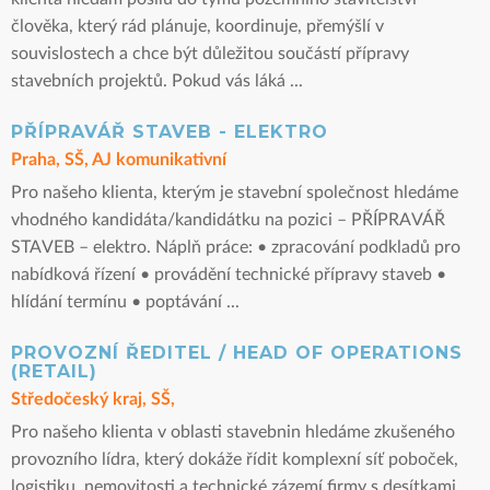
člověka, který rád plánuje, koordinuje, přemýšlí v
souvislostech a chce být důležitou součástí přípravy
stavebních projektů. Pokud vás láká ...
PŘÍPRAVÁŘ STAVEB - ELEKTRO
Praha, SŠ, AJ komunikativní
Pro našeho klienta, kterým je stavební společnost hledáme
vhodného kandidáta/kandidátku na pozici – PŘÍPRAVÁŘ
STAVEB – elektro. Náplň práce: • zpracování podkladů pro
nabídková řízení • provádění technické přípravy staveb •
hlídání termínu • poptávání ...
PROVOZNÍ ŘEDITEL / HEAD OF OPERATIONS
(RETAIL)
Středočeský kraj, SŠ,
Pro našeho klienta v oblasti stavebnin hledáme zkušeného
provozního lídra, který dokáže řídit komplexní síť poboček,
logistiku, nemovitosti a technické zázemí firmy s desítkami