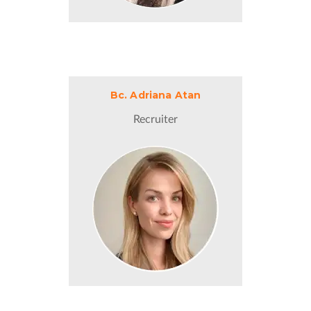
unternimmt verschiedenste Reisen.
Bc. Adriana Atan
Bc. Adriana Atan
atan@jobstart.cz
Recruiter