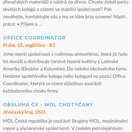
dřevařských materiálů a nátěrů na dřevo. Chcete získat partu
skvělých kolegů a zázemí ve stabilní společnosti? Pak
neváhejte, kontaktujte nás a my se Vám brzy ozveme! Náplň
práce: • Příjem a ...
OFFICE COORDINATOR
Praha, SŠ, angličtina - B2
Jsme menší společnost s rodinnou atmosférou, která již řadu
let dováží a distribuuje čerstvé řezané květiny z Latinské
Ameriky (Ekvádor a Kolumbie). Do našeho obchodního týmu
hledáme spolehlivého kolegu nebo kolegyni na pozici Office
Coordinator, který/á se stane důležitou součástí
každodenního chodu firmy.
OBSLUHA ČS - MOL CHOTÝČANY
Jihočeský kraj, ÚSO,
MOL Česká republika je součástí Skupiny MOL, mezinárodní
ropné a plynárenské společnosti. V českém petrolejářském